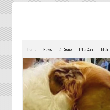
Home
News
Chi Sono
I Miei Cani
Titoli